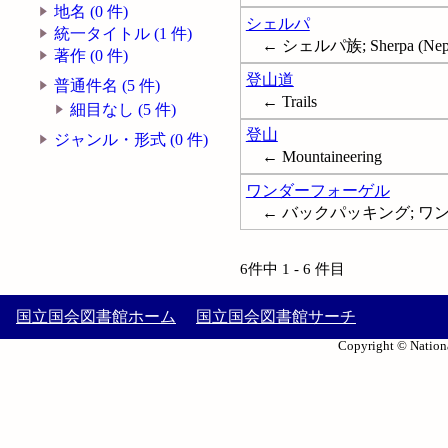
地名 (0 件)
シェルパ
統一タイトル (1 件)
← シェルパ族; Sherpa (Nepal
著作 (0 件)
登山道
普通件名 (5 件)
← Trails
細目なし (5 件)
登山
ジャンル・形式 (0 件)
← Mountaineering
ワンダーフォーゲル
← バックパッキング; ワンゲル;
6件中 1 - 6 件目
国立国会図書館ホーム
国立国会図書館サーチ
Copyright © Nationa