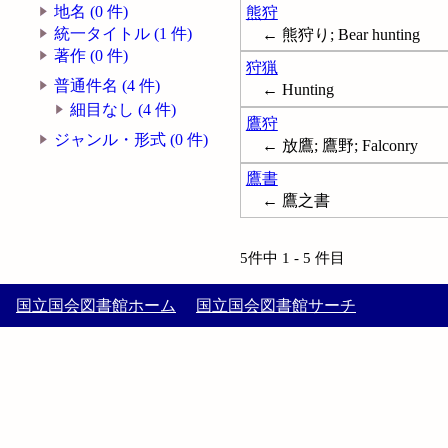
地名 (0 件)
熊狩
統一タイトル (1 件)
← 熊狩り; Bear hunting
著作 (0 件)
狩猟
普通件名 (4 件)
← Hunting
細目なし (4 件)
鷹狩
ジャンル・形式 (0 件)
← 放鷹; 鷹野; Falconry
鷹書
← 鷹之書
5件中 1 - 5 件目
国立国会図書館ホーム
国立国会図書館サーチ