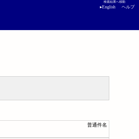
検索結果へ移動
▸
English
ヘルプ
普通件名