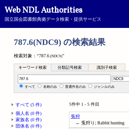
Web NDL Authorities
国立国会図書館典拠データ検索・提供サービス
787.6(NDC9) の検索結果
検索対象：“787.6
”
(NDC9)
キーワード検索
分類記号検索
識別子検索
分類記号検索
すべて
名称のみ
普通件名のみ
ジャンルのみ
5件中 1 - 5 件目
すべて (5 件)
個人名 (0 件)
兎狩
家族名 (0 件)
← 兎狩り; Rabbit hunting
団体名 (0 件)