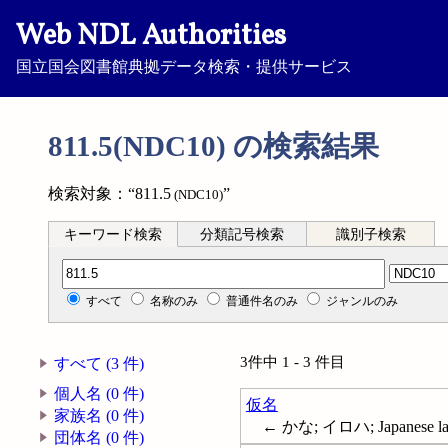
Web NDL Authorities
国立国会図書館典拠データ検索・提供サービス
811.5(NDC10) の検索結果
検索対象：“811.5
”
(NDC10)
キーワード検索
分類記号検索
識別子検索
分類記号検索
すべて
名称のみ
普通件名のみ
ジャンルのみ
3件中 1 - 3 件目
すべて (3 件)
個人名 (0 件)
仮名
家族名 (0 件)
← かな; イロハ; Japanese lan
団体名 (0 件)