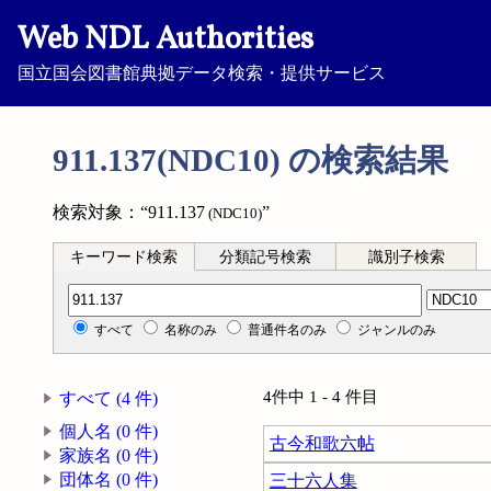
Web NDL Authorities
国立国会図書館典拠データ検索・提供サービス
911.137(NDC10) の検索結果
検索対象：“911.137
”
(NDC10)
キーワード検索
分類記号検索
識別子検索
分類記号検索
すべて
名称のみ
普通件名のみ
ジャンルのみ
4件中 1 - 4 件目
すべて (4 件)
個人名 (0 件)
古今和歌六帖
家族名 (0 件)
団体名 (0 件)
三十六人集