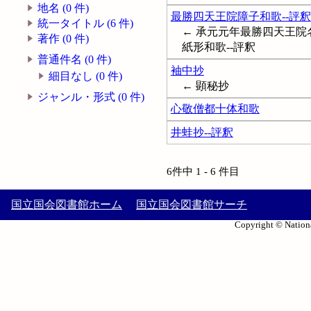
地名 (0 件)
最勝四天王院障子和歌--評釈
統一タイトル (6 件)
← 承元元年最勝四天王院名
著作 (0 件)
紙形和歌--評釈
普通件名 (0 件)
袖中抄
細目なし (0 件)
← 顕秘抄
ジャンル・形式 (0 件)
心敬僧都十体和歌
井蛙抄--評釈
6件中 1 - 6 件目
国立国会図書館ホーム
国立国会図書館サーチ
Copyright © Nationa