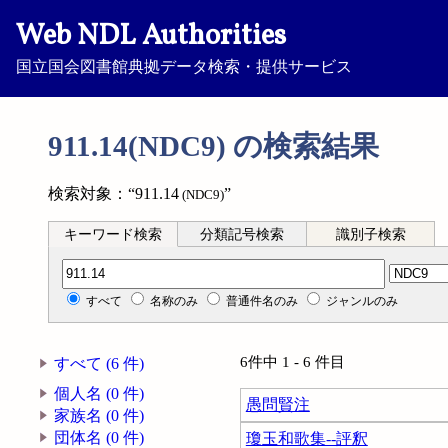
Web NDL Authorities
国立国会図書館典拠データ検索・提供サービス
911.14(NDC9) の検索結果
検索対象：“911.14
”
(NDC9)
キーワード検索
分類記号検索
識別子検索
分類記号検索
すべて
名称のみ
普通件名のみ
ジャンルのみ
6件中 1 - 6 件目
すべて (6 件)
個人名 (0 件)
愚問賢注
家族名 (0 件)
団体名 (0 件)
瓊玉和歌集--評釈