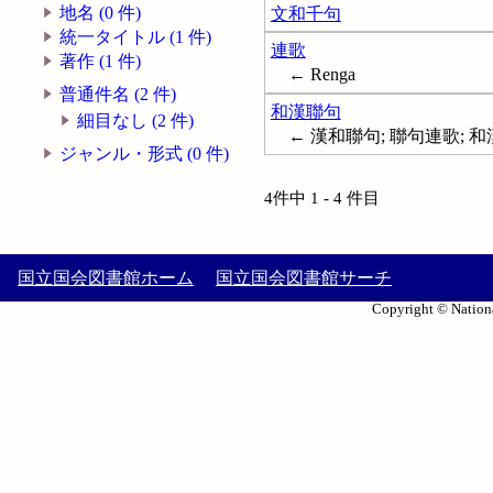
地名 (0 件)
文和千句
統一タイトル (1 件)
連歌
著作 (1 件)
← Renga
普通件名 (2 件)
和漢聯句
細目なし (2 件)
← 漢和聯句; 聯句連歌; 
ジャンル・形式 (0 件)
4件中 1 - 4 件目
国立国会図書館ホーム
国立国会図書館サーチ
Copyright © Nationa