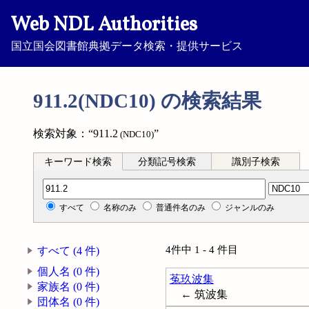
Web NDL Authorities
国立国会図書館典拠データ検索・提供サービス
911.2(NDC10) の検索結果
検索対象：“911.2
”
(NDC10)
キーワード検索
分類記号検索
識別子検索
分類記号検索
すべて
名称のみ
普通件名のみ
ジャンルのみ
4件中 1 - 4 件目
すべて (4 件)
個人名 (0 件)
菟玖波集
家族名 (0 件)
← 筑波集
団体名 (0 件)