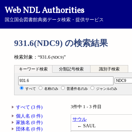
Web NDL Authorities
国立国会図書館典拠データ検索・提供サービス
931.6(NDC9) の検索結果
検索対象：“931.6
”
(NDC9)
キーワード検索
分類記号検索
識別子検索
分類記号検索
すべて
名称のみ
普通件名のみ
ジャンルのみ
3件中 1 - 3 件目
すべて (3 件)
個人名 (0 件)
サウル
家族名 (0 件)
← SAUL
団体名 (0 件)