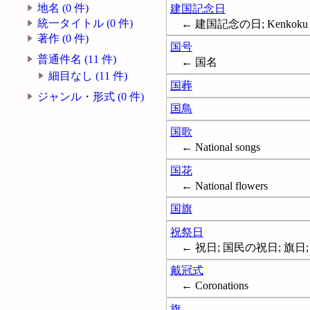
地名 (0 件)
建国記念日
統一タイトル (0 件)
← 建国記念の日; Kenkoku Ki
著作 (0 件)
国号
普通件名 (11 件)
← 国名
細目なし (11 件)
国葬
ジャンル・形式 (0 件)
国鳥
国歌
← National songs
国花
← National flowers
国旗
祝祭日
← 祝日; 国民の祝日; 旗日; 祭
戴冠式
← Coronations
旗