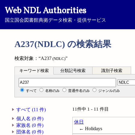
Web NDL Authorities
国立国会図書館典拠データ検索・提供サービス
A237(NDLC) の検索結果
検索対象：“A237
”
(NDLC)
キーワード検索
分類記号検索
識別子検索
分類記号検索
すべて
名称のみ
普通件名のみ
ジャンルのみ
11件中 1 - 11 件目
すべて (11 件)
個人名 (0 件)
休日
家族名 (0 件)
← Holidays
団体名 (0 件)