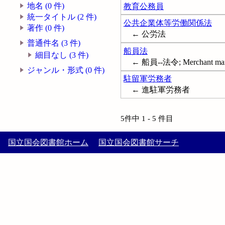
地名 (0 件)
教育公務員
統一タイトル (2 件)
公共企業体等労働関係法
著作 (0 件)
← 公労法
普通件名 (3 件)
船員法
細目なし (3 件)
← 船員--法令; Merchant mariner
ジャンル・形式 (0 件)
駐留軍労務者
← 進駐軍労務者
5件中 1 - 5 件目
国立国会図書館ホーム
国立国会図書館サーチ