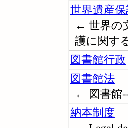
世界遺産保
← 世界
護に関す
図書館行政
図書館法
← 図書館--法令
納本制度
← Legal dep