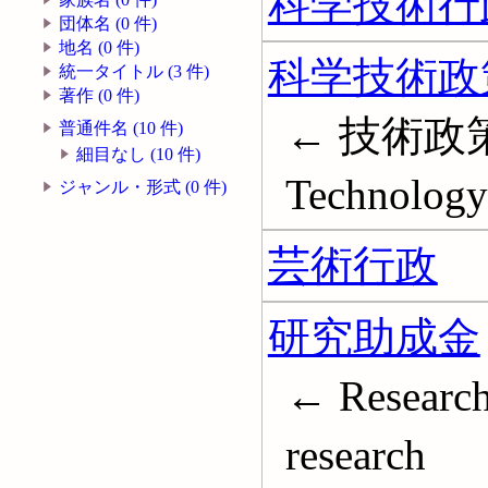
科学技術行
団体名 (0 件)
地名 (0 件)
科学技術政
統一タイトル (3 件)
著作 (0 件)
← 技術政策; S
普通件名 (10 件)
細目なし (10 件)
Technology 
ジャンル・形式 (0 件)
芸術行政
研究助成金
← Research 
research