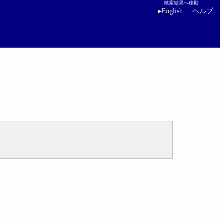
検索結果へ移動
▸
English
ヘルプ