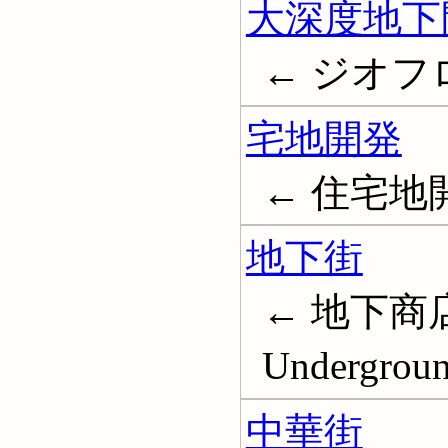
大深度地下
← ジオフ
宅地開発
← 住宅地開発;
地下街
← 地下商店街;
Undergrou
中華街