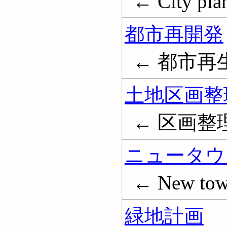
← City pla
都市再開発
← 都市再生; 
土地区画整
← 区画整
ニュータウ
← New town
緑地計画