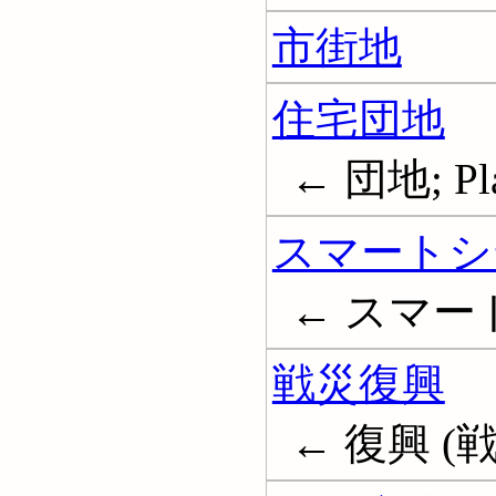
市街地
住宅団地
← 団地; Pla
スマートシ
← スマートコ
戦災復興
← 復興 (