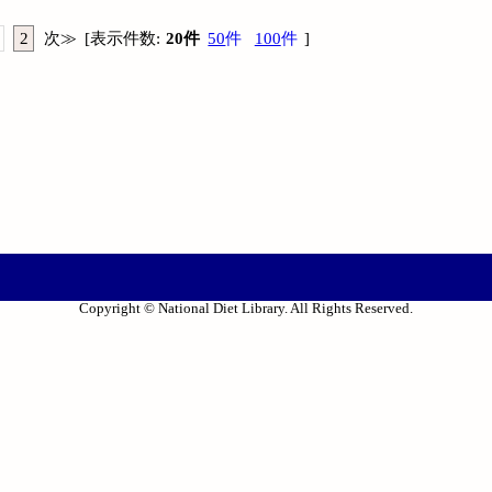
2
次
≫
[
表示件数
:
20
件
50
件
100
件
]
Copyright © National Diet Library. All Rights Reserved.