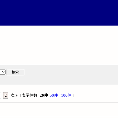
検索
2
次
≫
[
表示件数
:
20
件
50
件
100
件
]