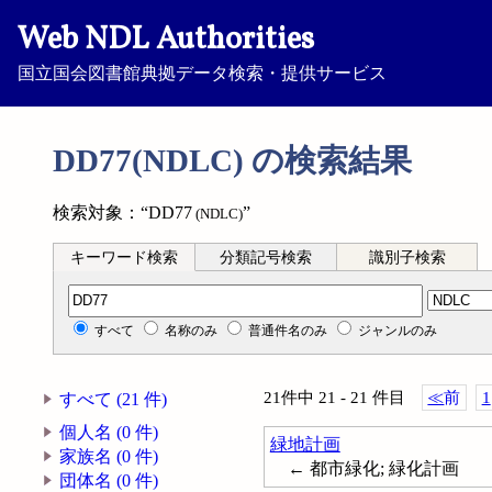
Web NDL Authorities
国立国会図書館典拠データ検索・提供サービス
DD77(NDLC) の検索結果
検索対象：“DD77
”
(NDLC)
キーワード検索
分類記号検索
識別子検索
分類記号検索
すべて
名称のみ
普通件名のみ
ジャンルのみ
21件中 21 - 21 件目
≪
前
1
すべて (21 件)
個人名 (0 件)
緑地計画
家族名 (0 件)
← 都市緑化; 緑化計画
団体名 (0 件)