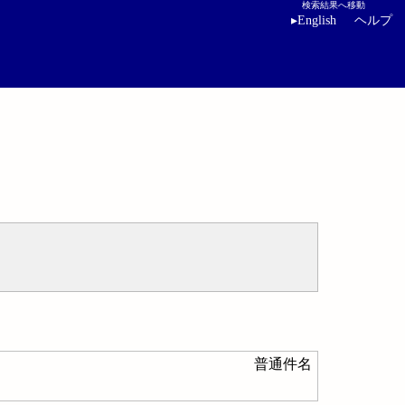
検索結果へ移動
▸
English
ヘルプ
普通件名