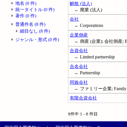
地名 (0 件)
解散 (法人)
統一タイトル (0 件)
← 廃業 (法人)
著作 (0 件)
会社
普通件名 (8 件)
← Corporations
細目なし (8 件)
企業倒産
ジャンル・形式 (0 件)
← 倒産 (企業); 会社倒産; Busin
合資会社
← Limited partnership
合名会社
← Partnership
同族会社
← ファミリー企業; Family cor
有限合資会社
8件中 1 - 8 件目