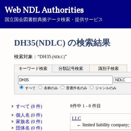
Web NDL Authorities
国立国会図書館典拠データ検索・提供サービス
DH35(NDLC) の検索結果
検索対象：“DH35
”
(NDLC)
キーワード検索
分類記号検索
識別子検索
分類記号検索
すべて
名称のみ
普通件名のみ
ジャンルのみ
8件中 1 - 8 件目
すべて (8 件)
個人名 (0 件)
LLC
家族名 (0 件)
← limited liability c
団体名 (0 件)