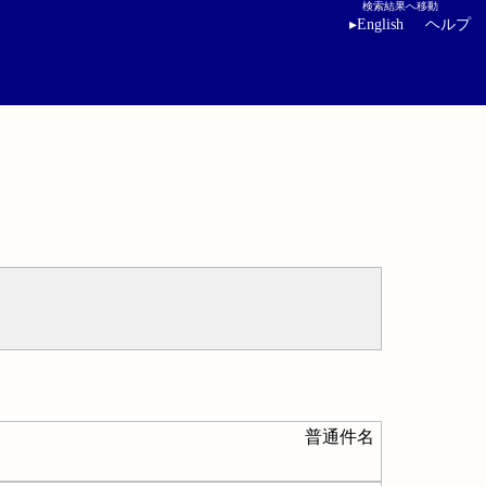
検索結果へ移動
▸
English
ヘルプ
普通件名