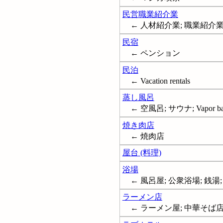
民営職業紹介業
← 人材紹介業; 職業紹介業; Emp
民宿
← ペンション
民泊
← Vacation rentals
蒸し風呂
← 空風呂; サウナ; Vapor ba
焼き肉店
← 焼肉店
屋台 (料理)
浴場
← 風呂屋; 公衆浴場; 銭湯; Pub
ラーメン店
← ラーメン屋; 中華そば