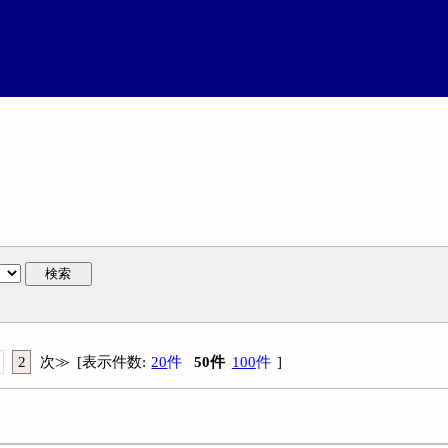
検索
2
次
≫
[
表示件数
:
20
件
50
件
100
件
]