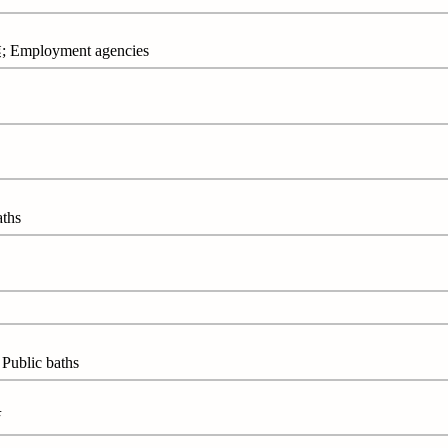
loyment agencies
ths
lic baths
店