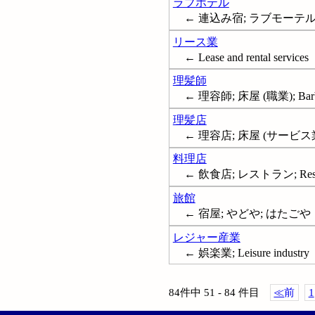
ラブホテル
← 連込み宿; ラブモーテル; Lo
リース業
← Lease and rental services
理髪師
← 理容師; 床屋 (職業); Barb
理髪店
← 理容店; 床屋 (サービス業);
料理店
← 飲食店; レストラン; Resta
旅館
← 宿屋; やどや; はたごや
レジャー産業
← 娯楽業; Leisure industry
84件中 51 - 84 件目
≪
前
1