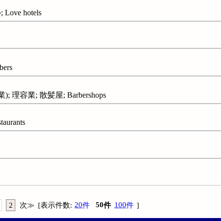
ve hotels
ers
 理容業; 散髪屋; Barbershops
urants
2
次
≫
[
表示件数
:
20
件
50
件
100
件
]