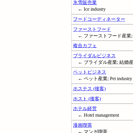
氷雪販売業
← Ice industry
フードコーディネーター
ファーストフード
← ファーストフード産業; Conv
複合カフェ
ブライダルビジネス
← ブライダル産業; 結婚産業; ウ
ペットビジネス
← ペット産業; Pet industry
ホステス (接客)
ホスト (接客)
ホテル経営
← Hotel management
漫画喫茶
← マンガ喫茶