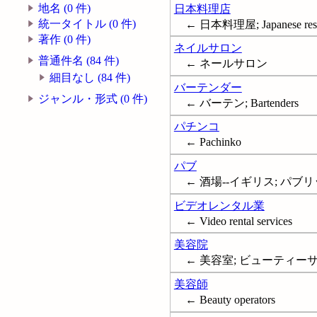
地名 (0 件)
日本料理店
統一タイトル (0 件)
← 日本料理屋; Japanese rest
著作 (0 件)
ネイルサロン
普通件名 (84 件)
← ネールサロン
細目なし (84 件)
バーテンダー
ジャンル・形式 (0 件)
← バーテン; Bartenders
パチンコ
← Pachinko
パブ
← 酒場--イギリス; パブリックハウス;
ビデオレンタル業
← Video rental services
美容院
← 美容室; ビューティーサロン;
美容師
← Beauty operators