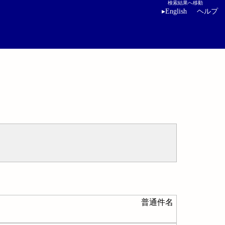
検索結果へ移動
▸
English
ヘルプ
普通件名