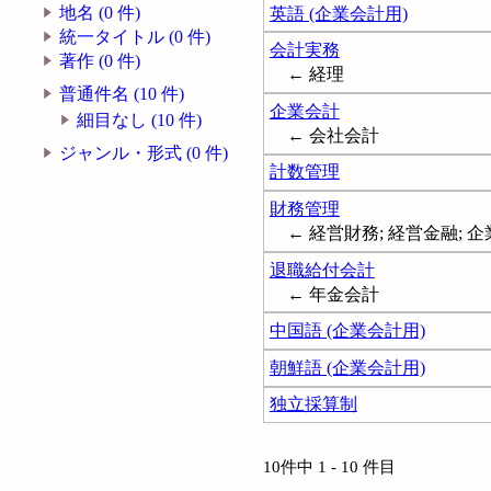
地名 (0 件)
英語 (企業会計用)
統一タイトル (0 件)
会計実務
著作 (0 件)
← 経理
普通件名 (10 件)
企業会計
細目なし (10 件)
← 会社会計
ジャンル・形式 (0 件)
計数管理
財務管理
← 経営財務; 経営金融; 企業財政; B
退職給付会計
← 年金会計
中国語 (企業会計用)
朝鮮語 (企業会計用)
独立採算制
10件中 1 - 10 件目