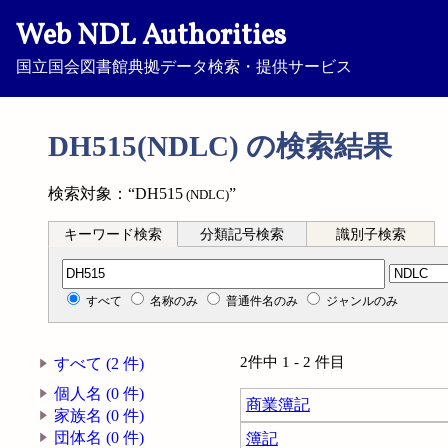
Web NDL Authorities
国立国会図書館典拠データ検索・提供サービス
DH515(NDLC) の検索結果
検索対象：“DH515
”
(NDLC)
キーワード検索
分類記号検索
識別子検索
分類記号検索
すべて
名称のみ
普通件名のみ
ジャンルのみ
2件中 1 - 2 件目
すべて (2 件)
個人名 (0 件)
商業簿記
家族名 (0 件)
団体名 (0 件)
簿記