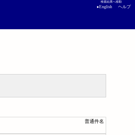
検索結果へ移動
▸
English
ヘルプ
普通件名