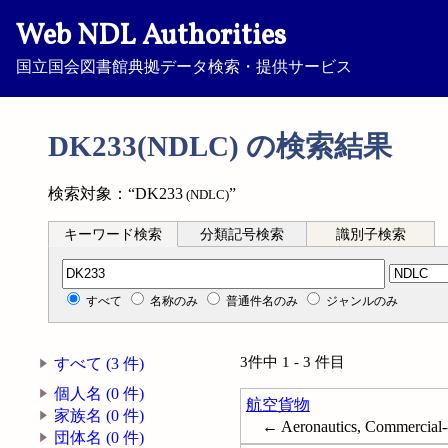
Web NDL Authorities
国立国会図書館典拠データ検索・提供サービス
DK233(NDLC) の検索結果
検索対象：“DK233
”
(NDLC)
キーワード検索
分類記号検索
識別子検索
分類記号検索
すべて
名称のみ
普通件名のみ
ジャンルのみ
3件中 1 - 3 件目
すべて (3 件)
個人名 (0 件)
航空貨物
家族名 (0 件)
← Aeronautics, Commercial-
団体名 (0 件)