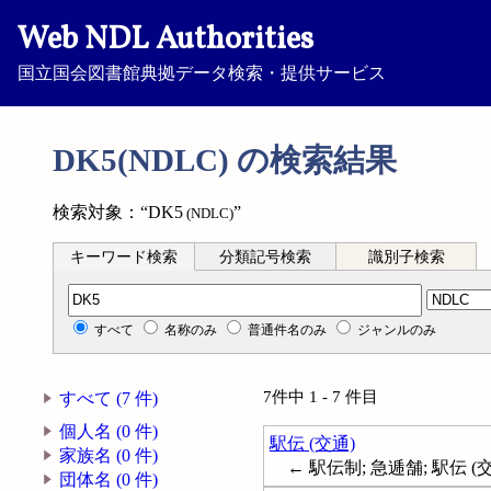
Web NDL Authorities
国立国会図書館典拠データ検索・提供サービス
DK5(NDLC) の検索結果
検索対象：“DK5
”
(NDLC)
キーワード検索
分類記号検索
識別子検索
分類記号検索
すべて
名称のみ
普通件名のみ
ジャンルのみ
7件中 1 - 7 件目
すべて (7 件)
個人名 (0 件)
駅伝 (交通)
家族名 (0 件)
← 駅伝制; 急逓舗; 駅伝 (
団体名 (0 件)