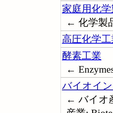
家庭用化学
← 化学製品
高圧化学工
酵素工業
← Enzymes 
バイオイン
← バイオ
産業; Biotec