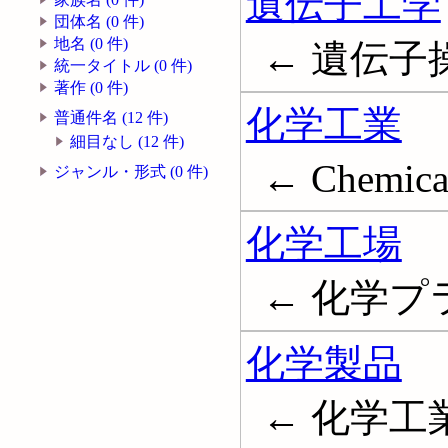
遺伝子工学
団体名 (0 件)
地名 (0 件)
← 遺伝子操作;
統一タイトル (0 件)
著作 (0 件)
化学工業
普通件名 (12 件)
細目なし (12 件)
← Chemical
ジャンル・形式 (0 件)
化学工場
← 化学プラント
化学製品
← 化学工業製