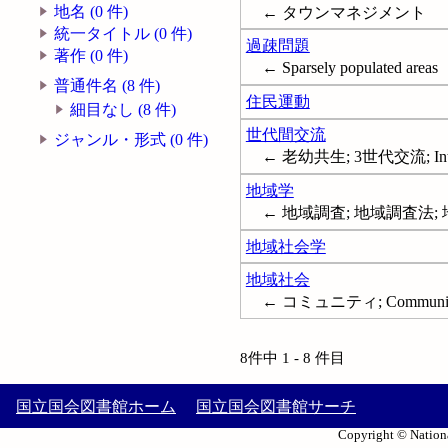
地名 (0 件)
← タウンマネジメント
統一タイトル (0 件)
過疎問題
著作 (0 件)
← Sparsely populated areas
普通件名 (8 件)
住民運動
細目なし (8 件)
世代間交流
ジャンル・形式 (0 件)
← 老幼共生; 3世代交流; Interge
地域学
← 地域調査; 地域調査法;
地域社会学
地域社会
← コミュニティ; Communit
8件中 1 - 8 件目
国立国会図書館ホーム
国立国会図書館サーチ
Copyright © Nationa