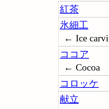
紅茶
氷細工
← Ice carv
ココア
← Cocoa
コロッケ
献立