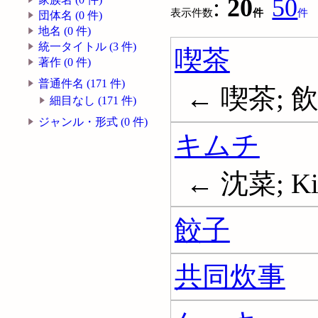
:
20
50
表示件数
件
件
団体名 (0 件)
地名 (0 件)
統一タイトル (3 件)
喫茶
著作 (0 件)
普通件名 (171 件)
← 喫茶; 
細目なし (171 件)
ジャンル・形式 (0 件)
キムチ
← 沈菜; Ki
餃子
共同炊事