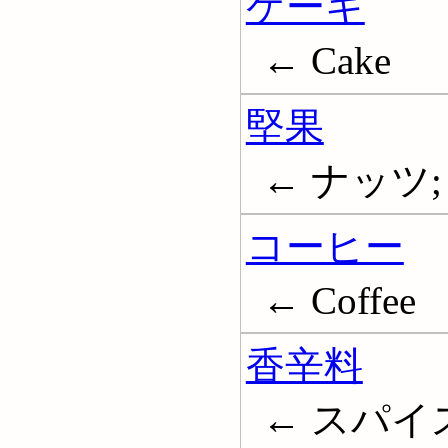
ケーキ
← Cake
堅果
← ナッツ; 
コーヒー
← Coffee
香辛料
← スパイス;