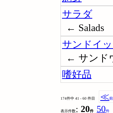
サラダ
← Salads
サンドイッ
← サンドウィ
嗜好品
≪
174件中 41 - 60 件目
:
20
50
表示件数
件
件