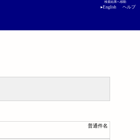
検索結果へ移動
▸
English
ヘルプ
普通件名