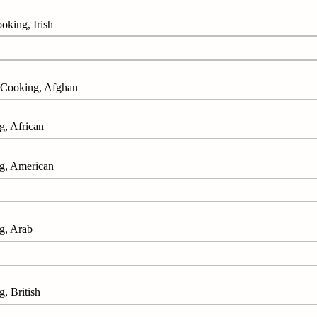
ng, Irish
king, Afghan
 African
 American
, Arab
British