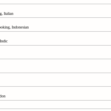
Italian
ng, Indonesian
ndic
don