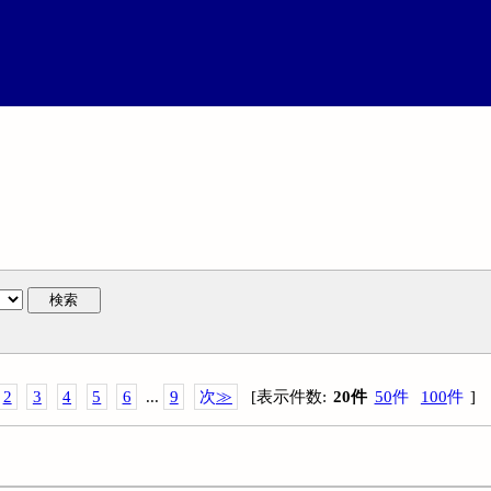
検索
2
3
4
5
6
...
9
次
≫
[
表示件数
:
20
件
50
件
100
件
]