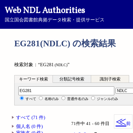
Web NDL Authorities
国立国会図書館典拠データ検索・提供サービス
EG281(NDLC) の検索結果
検索対象：“EG281
”
(NDLC)
キーワード検索
分類記号検索
識別子検索
分類記号検索
すべて
名称のみ
普通件名のみ
ジャンルのみ
すべて (71 件)
≪
71件中 41 - 60 件目
前
個人名 (0 件)
家族名 (0 件)