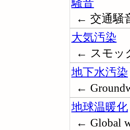
騒音
← 交通騒音;
大気汚染
← スモッグ; A
地下水汚染
← Groundwa
地球温暖化
← Global 