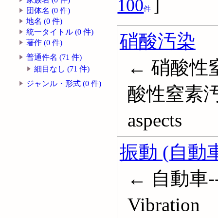
100
]
件
団体名 (0 件)
地名 (0 件)
統一タイトル (0 件)
硝酸汚染
著作 (0 件)
普通件名 (71 件)
← 硝酸性
細目なし (71 件)
ジャンル・形式 (0 件)
酸性窒素汚染; N
aspects
振動 (自動車
← 自動車--振
Vibration