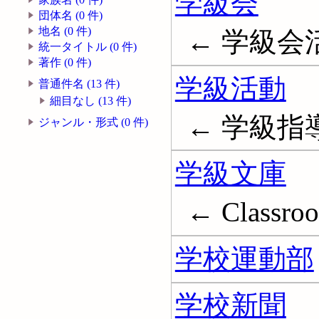
学級会
団体名 (0 件)
地名 (0 件)
← 学級会
統一タイトル (0 件)
著作 (0 件)
学級活動
普通件名 (13 件)
細目なし (13 件)
← 学級指
ジャンル・形式 (0 件)
学級文庫
← Classroom
学校運動部
学校新聞