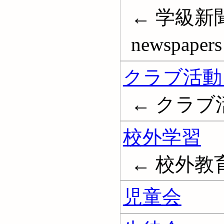
← 学級新聞;
newspapers 
クラブ活動 
← クラブ
校外学習
← 校外教
児童会