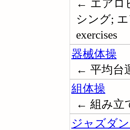
← エアロ
シング; エ
exercises
器械体操
← 平均台運
組体操
← 組み立
ジャズダン