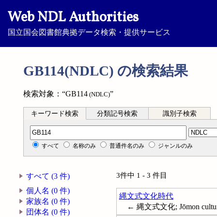
Web NDL Authorities
国立国会図書館典拠データ検索・提供サービス
GB114(NDLC) の検索結果
検索対象：“GB114
”
(NDLC)
キーワード検索
分類記号検索
識別子検索
分類記号検索
すべて
名称のみ
普通件名のみ
ジャンルのみ
3件中 1 - 3 件目
すべて (3 件)
個人名 (0 件)
縄文式文化時代
家族名 (0 件)
← 縄文式文化; Jōmon cul
団体名 (0 件)