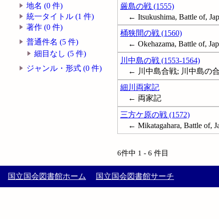
地名 (0 件)
厳島の戦 (1555)
統一タイトル (1 件)
← Itsukushima, Battle of, Ja
著作 (0 件)
桶狭間の戦 (1560)
普通件名 (5 件)
← Okehazama, Battle of, Jap
細目なし (5 件)
川中島の戦 (1553-1564)
ジャンル・形式 (0 件)
← 川中島合戦; 川中島の合戦; Ka
細川両家記
← 両家記
三方ケ原の戦 (1572)
← Mikatagahara, Battle of, J
6件中 1 - 6 件目
国立国会図書館ホーム
国立国会図書館サーチ