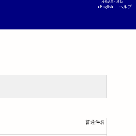
検索結果へ移動
▸
English
ヘルプ
普通件名