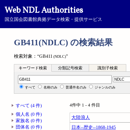
Web NDL Authorities
国立国会図書館典拠データ検索・提供サービス
GB411(NDLC) の検索結果
検索対象：“GB411
”
(NDLC)
キーワード検索
分類記号検索
識別子検索
分類記号検索
すべて
名称のみ
普通件名のみ
ジャンルのみ
4件中 1 - 4 件目
すべて (4 件)
個人名 (0 件)
大陸浪人
家族名 (0 件)
団体名 (0 件)
日本--歴史--1868-1945