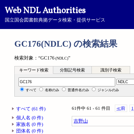
Web NDL Authorities
国立国会図書館典拠データ検索・提供サービス
GC176(NDLC) の検索結果
検索対象：“GC176
”
(NDLC)
キーワード検索
分類記号検索
識別子検索
分類記号検索
すべて
名称のみ
普通件名のみ
ジャンルのみ
61件中 61 - 61 件目
≪
前
1
すべて (61 件)
個人名 (0 件)
吉野山
家族名 (0 件)
団体名 (0 件)