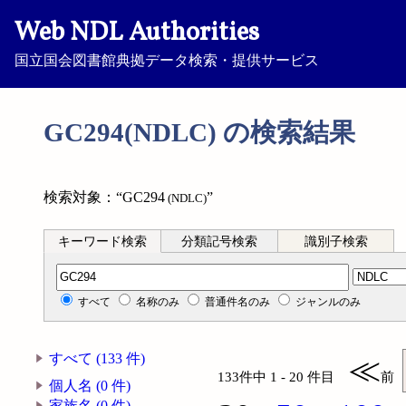
Web NDL Authorities
国立国会図書館典拠データ検索・提供サービス
GC294(NDLC) の検索結果
検索対象：“GC294
”
(NDLC)
キーワード検索
分類記号検索
識別子検索
分類記号検索
すべて
名称のみ
普通件名のみ
ジャンルのみ
すべて (133 件)
≪
133件中 1 - 20 件目
前
個人名 (0 件)
家族名 (0 件)