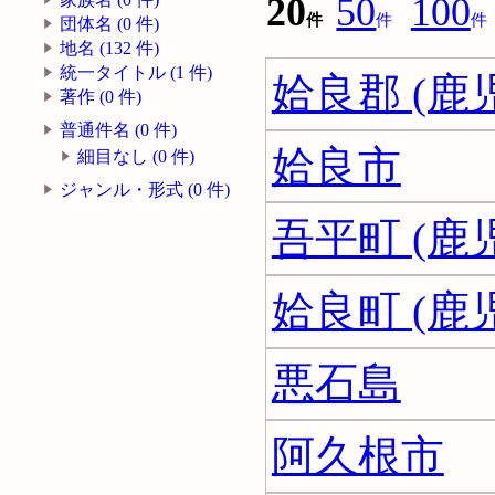
20
50
100
件
件
件
団体名 (0 件)
地名 (132 件)
統一タイトル (1 件)
姶良郡 (鹿
著作 (0 件)
普通件名 (0 件)
姶良市
細目なし (0 件)
ジャンル・形式 (0 件)
吾平町 (鹿
姶良町 (鹿
悪石島
阿久根市