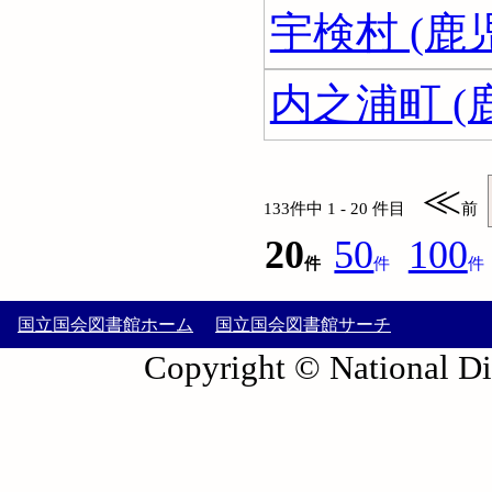
宇検村 (鹿
内之浦町 (
≪
133件中 1 - 20 件目
前
20
50
100
件
件
件
国立国会図書館ホーム
国立国会図書館サーチ
Copyright © National Die