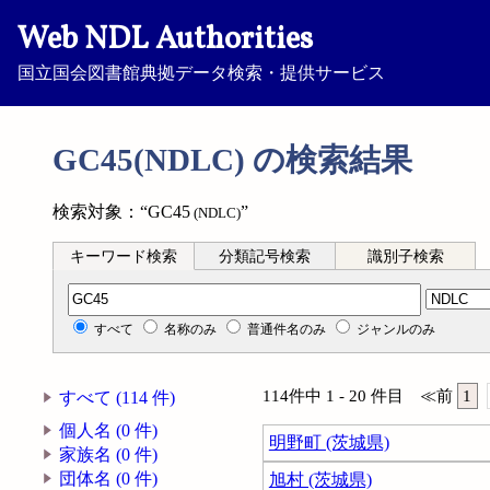
Web NDL Authorities
国立国会図書館典拠データ検索・提供サービス
GC45(NDLC) の検索結果
検索対象：“GC45
”
(NDLC)
キーワード検索
分類記号検索
識別子検索
分類記号検索
すべて
名称のみ
普通件名のみ
ジャンルのみ
114件中 1 - 20 件目
≪
前
1
すべて (114 件)
個人名 (0 件)
明野町 (茨城県)
家族名 (0 件)
団体名 (0 件)
旭村 (茨城県)