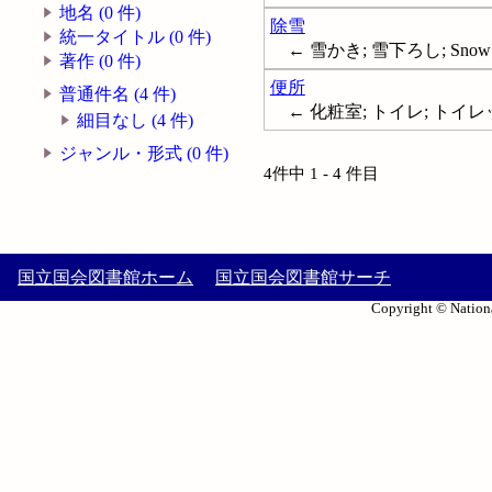
地名 (0 件)
除雪
統一タイトル (0 件)
← 雪かき; 雪下ろし; Snow r
著作 (0 件)
便所
普通件名 (4 件)
← 化粧室; トイレ; トイレット;
細目なし (4 件)
ジャンル・形式 (0 件)
4件中 1 - 4 件目
国立国会図書館ホーム
国立国会図書館サーチ
Copyright © Nationa