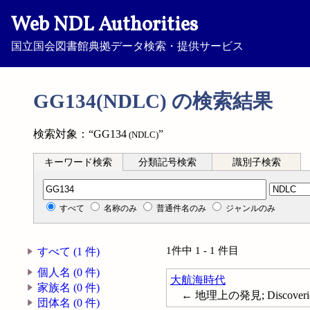
Web NDL Authorities
国立国会図書館典拠データ検索・提供サービス
GG134(NDLC) の検索結果
検索対象：“GG134
”
(NDLC)
キーワード検索
分類記号検索
識別子検索
分類記号検索
すべて
名称のみ
普通件名のみ
ジャンルのみ
1件中 1 - 1 件目
すべて (1 件)
個人名 (0 件)
大航海時代
家族名 (0 件)
← 地理上の発見; Discoveries 
団体名 (0 件)