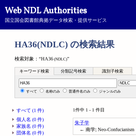
Web NDL Authorities
国立国会図書館典拠データ検索・提供サービス
HA36(NDLC) の検索結果
検索対象：“HA36
”
(NDLC)
キーワード検索
分類記号検索
識別子検索
分類記号検索
すべて
名称のみ
普通件名のみ
ジャンルのみ
1件中 1 - 1 件目
すべて (1 件)
個人名 (0 件)
朱子学
家族名 (0 件)
← 南学; Neo-Confucianism
団体名 (0 件)