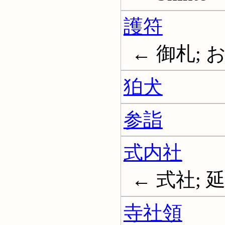
護符
← 御札; お守
狛犬
参詣
式内社
← 式社; 
寺社領