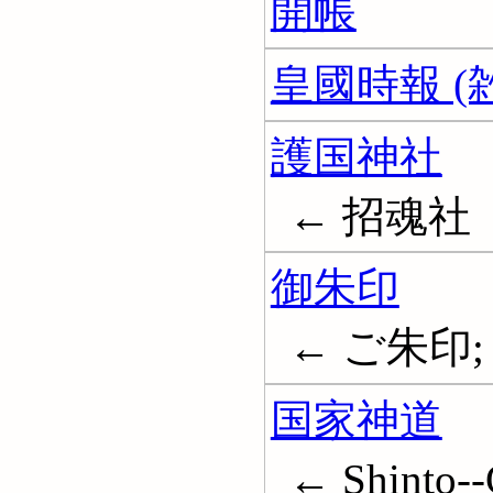
開帳
皇國時報 (雑
護国神社
← 招魂社
御朱印
← ご朱印;
国家神道
← Shinto-