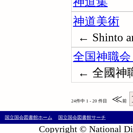
神道集
神道美術
← Shinto a
全国神職会々
← 全國神
≪
24件中 1 - 20 件目
前
国立国会図書館ホーム
国立国会図書館サーチ
Copyright © National Die