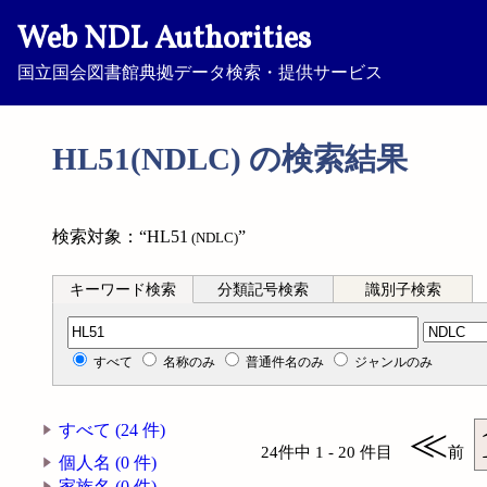
Web NDL Authorities
国立国会図書館典拠データ検索・提供サービス
HL51(NDLC) の検索結果
検索対象：“HL51
”
(NDLC)
キーワード検索
分類記号検索
識別子検索
分類記号検索
すべて
名称のみ
普通件名のみ
ジャンルのみ
すべて (24 件)
≪
24件中 1 - 20 件目
前
個人名 (0 件)
家族名 (0 件)