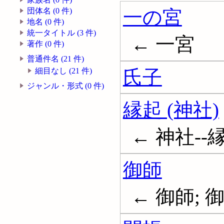
一の宮
団体名 (0 件)
地名 (0 件)
統一タイトル (3 件)
← 一宮
著作 (0 件)
普通件名 (21 件)
氏子
細目なし (21 件)
ジャンル・形式 (0 件)
縁起 (神社)
← 神社--
御師
← 御師; 