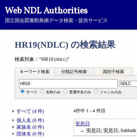
Web NDL Authorities
国立国会図書館典拠データ検索・提供サービス
HR19(NDLC) の検索結果
検索対象：“HR19
”
(NDLC)
キーワード検索
分類記号検索
識別子検索
分類記号検索
すべて
名称のみ
普通件名のみ
ジャンルのみ
4件中 1 - 4 件目
すべて (4 件)
個人名 (0 件)
安息日
家族名 (0 件)
← 安息日; 安息日; Sabbath
団体名 (0 件)