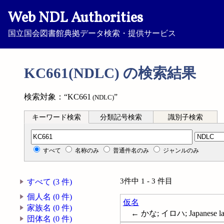
Web NDL Authorities
国立国会図書館典拠データ検索・提供サービス
KC661(NDLC) の検索結果
検索対象：“KC661
”
(NDLC)
キーワード検索
分類記号検索
識別子検索
分類記号検索
すべて
名称のみ
普通件名のみ
ジャンルのみ
3件中 1 - 3 件目
すべて (3 件)
個人名 (0 件)
仮名
家族名 (0 件)
← かな; イロハ; Japanese lan
団体名 (0 件)