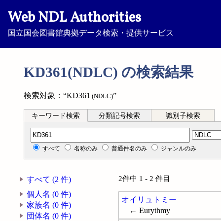
Web NDL Authorities
国立国会図書館典拠データ検索・提供サービス
KD361(NDLC) の検索結果
検索対象：“KD361
”
(NDLC)
キーワード検索
分類記号検索
識別子検索
分類記号検索
すべて
名称のみ
普通件名のみ
ジャンルのみ
2件中 1 - 2 件目
すべて (2 件)
個人名 (0 件)
オイリュトミー
家族名 (0 件)
← Eurythmy
団体名 (0 件)