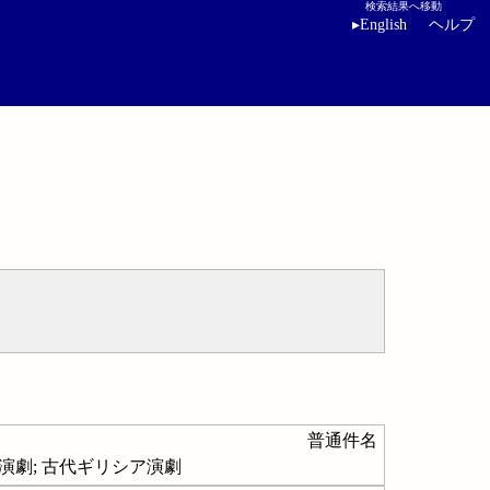
検索結果へ移動
▸
English
ヘルプ
普通件名
リシャ演劇; 古代ギリシア演劇