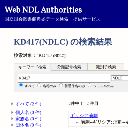
Web NDL Authorities
国立国会図書館典拠データ検索・提供サービス
KD417(NDLC) の検索結果
検索対象：“KD417
”
(NDLC)
キーワード検索
分類記号検索
識別子検索
分類記号検索
すべて
名称のみ
普通件名のみ
ジャンルのみ
2件中 1 - 2 件目
すべて (2 件)
個人名 (0 件)
ギリシア演劇
家族名 (0 件)
← 演劇--ギリシア; 演劇-
団体名 (0 件)