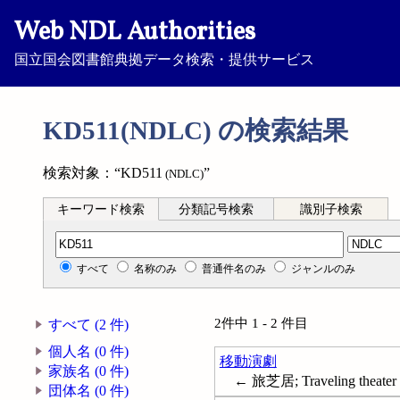
Web NDL Authorities
国立国会図書館典拠データ検索・提供サービス
KD511(NDLC) の検索結果
検索対象：“KD511
”
(NDLC)
キーワード検索
分類記号検索
識別子検索
分類記号検索
すべて
名称のみ
普通件名のみ
ジャンルのみ
2件中 1 - 2 件目
すべて (2 件)
個人名 (0 件)
移動演劇
家族名 (0 件)
← 旅芝居; Traveling theater
団体名 (0 件)