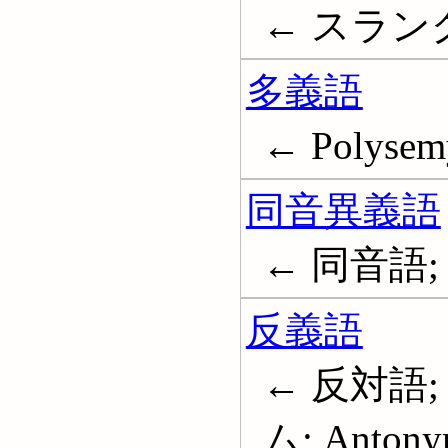
← スラング;
多義語
← Polysem
同音異義語
← 同音語; 
反義語
← 反対語;
ム; Antony