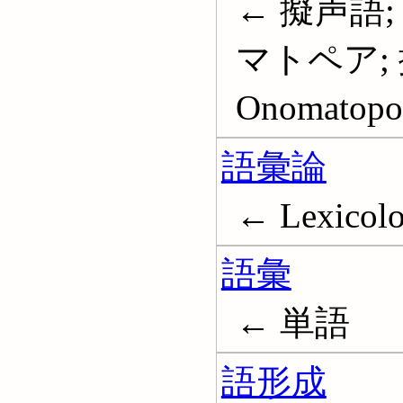
← 擬声語;
マトペア; 
Onomatopo
語彙論
← Lexicol
語彙
← 単語
語形成