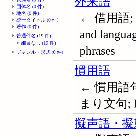
外来語
団体名 (0 件)
地名 (0 件)
← 借用語; 
統一タイトル (0 件)
著作 (0 件)
and langua
普通件名 (19 件)
細目なし (19 件)
phrases
ジャンル・形式 (0 件)
慣用語
← 慣用語句
まり文句; I
擬声語・擬