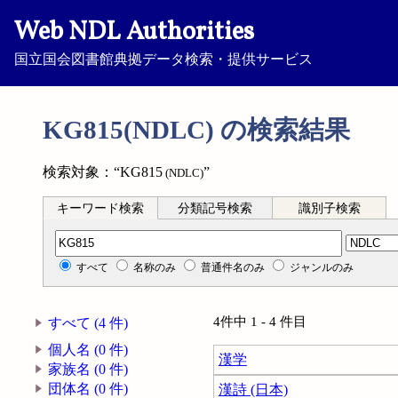
Web NDL Authorities
国立国会図書館典拠データ検索・提供サービス
KG815(NDLC) の検索結果
検索対象：“KG815
”
(NDLC)
キーワード検索
分類記号検索
識別子検索
分類記号検索
すべて
名称のみ
普通件名のみ
ジャンルのみ
4件中 1 - 4 件目
すべて (4 件)
個人名 (0 件)
漢学
家族名 (0 件)
団体名 (0 件)
漢詩 (日本)