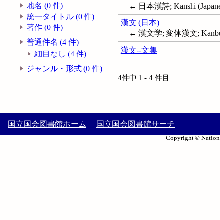
地名 (0 件)
← 日本漢詩; Kanshi (Japanes
統一タイトル (0 件)
漢文 (日本)
著作 (0 件)
← 漢文学; 変体漢文; Kanbun (Ja
普通件名 (4 件)
漢文--文集
細目なし (4 件)
ジャンル・形式 (0 件)
4件中 1 - 4 件目
国立国会図書館ホーム
国立国会図書館サーチ
Copyright © Nationa