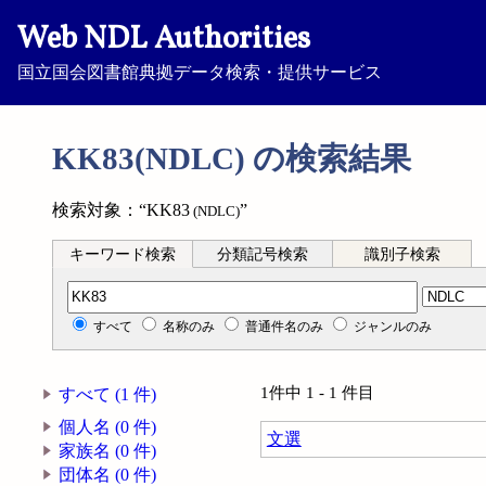
Web NDL Authorities
国立国会図書館典拠データ検索・提供サービス
KK83(NDLC) の検索結果
検索対象：“KK83
”
(NDLC)
キーワード検索
分類記号検索
識別子検索
分類記号検索
すべて
名称のみ
普通件名のみ
ジャンルのみ
1件中 1 - 1 件目
すべて (1 件)
個人名 (0 件)
文選
家族名 (0 件)
団体名 (0 件)