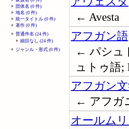
アヴェスタ
団体名 (0 件)
地名 (0 件)
← Avesta
統一タイトル (0 件)
著作 (0 件)
アフガン語
普通件名 (24 件)
細目なし (24 件)
← パシュ
ジャンル・形式 (0 件)
ュトゥ語; Pu
アフガン文
← アフガ
オールムリ