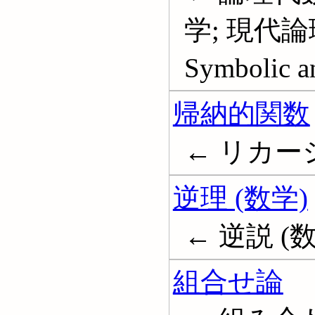
学; 現代論理
Symbolic a
帰納的関数
← リカーシブ関
逆理 (数学)
← 逆説 (
組合せ論