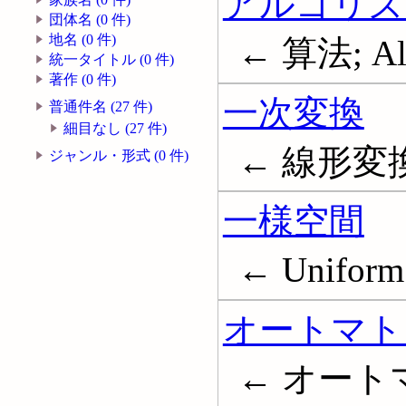
アルゴリズ
団体名 (0 件)
地名 (0 件)
← 算法; Alg
統一タイトル (0 件)
著作 (0 件)
一次変換
普通件名 (27 件)
細目なし (27 件)
← 線形変換; L
ジャンル・形式 (0 件)
一様空間
← Uniform 
オートマト
← オート