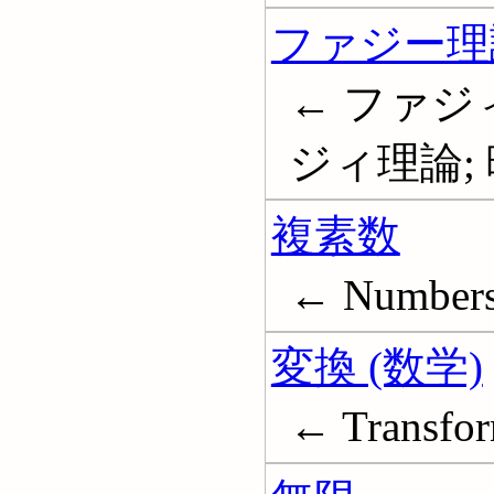
ファジー理
← ファジ
ジィ理論; 曖
複素数
← Numbers
変換 (数学)
← Transfor