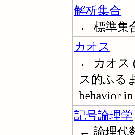
解析集合
← 標準集合; A
カオス
← カオス 
ス的ふるまい
behavior in
記号論理学
← 論理代