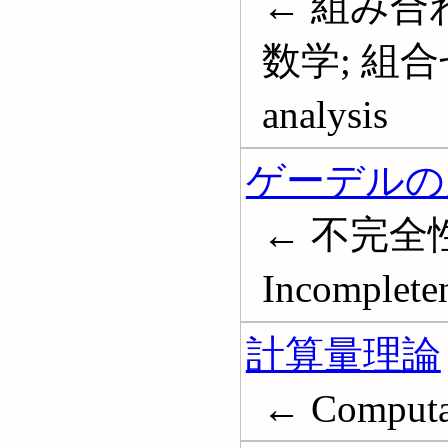
← 組み合
数学; 組合せ解
analysis
ゲーデルの
← 不完全性定理
Incomplete
計算量理論
← Computat