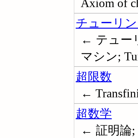
Axiom of c
チューリン
← テュー
マシン; Turi
超限数
← Transfin
超数学
← 証明論; M