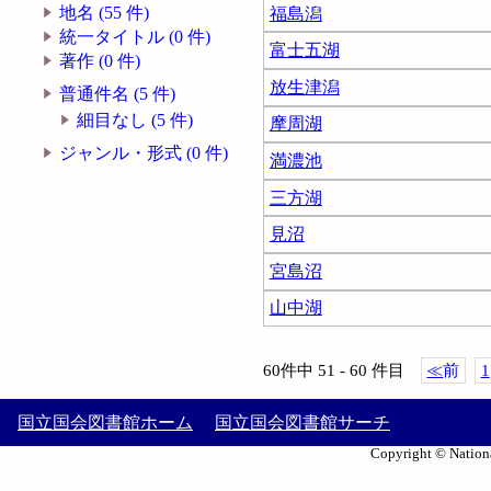
地名 (55 件)
福島潟
統一タイトル (0 件)
富士五湖
著作 (0 件)
放生津潟
普通件名 (5 件)
細目なし (5 件)
摩周湖
ジャンル・形式 (0 件)
満濃池
三方湖
見沼
宮島沼
山中湖
60件中 51 - 60 件目
≪
前
1
国立国会図書館ホーム
国立国会図書館サーチ
Copyright © Nationa