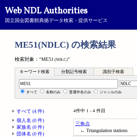
Web NDL Authorities
国立国会図書館典拠データ検索・提供サービス
ME51(NDLC) の検索結果
検索対象：“ME51
”
(NDLC)
キーワード検索
分類記号検索
識別子検索
分類記号検索
すべて
名称のみ
普通件名のみ
ジャンルのみ
4件中 1 - 4 件目
すべて (4 件)
個人名 (0 件)
三角点
家族名 (0 件)
← Triangulation stations
団体名 (0 件)