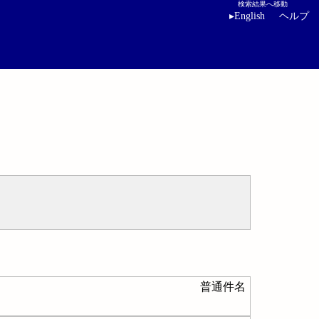
検索結果へ移動
▸
English
ヘルプ
普通件名