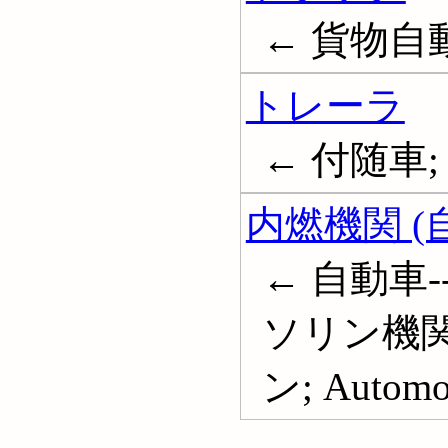
← 貨物自動車
トレーラ
← 付随車; Tr
内燃機関 (
← 自動車-
ソリン機関 
ン; Automob