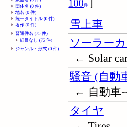
100
]
件
団体名 (0 件)
地名 (0 件)
統一タイトル (0 件)
雪上車
著作 (0 件)
普通件名 (75 件)
ソーラーカ
細目なし (75 件)
ジャンル・形式 (0 件)
← Solar ca
騒音 (自動車
← 自動車--騒
タイヤ
← Tires