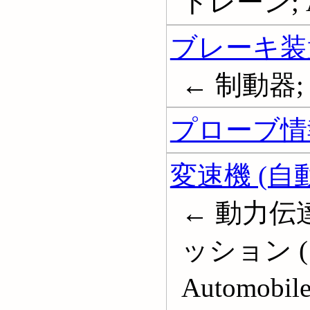
トレーン; Aut
ブレーキ装
← 制動器; 
プローブ情
変速機 (自
← 動力伝
ッション (
Automobile