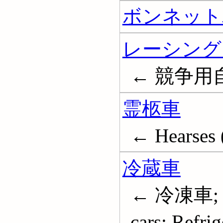
ボンネット
レーシング
← 競争用自動車
霊柩車
← Hearses 
冷蔵車
← 冷凍車; L
cars; Refrig