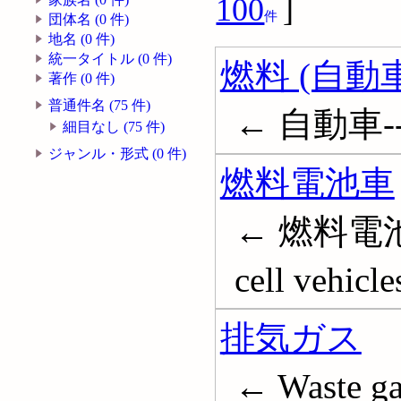
100
]
件
団体名 (0 件)
地名 (0 件)
統一タイトル (0 件)
燃料 (自動車
著作 (0 件)
普通件名 (75 件)
← 自動車-
細目なし (75 件)
ジャンル・形式 (0 件)
燃料電池車
← 燃料電池自
cell vehicle
排気ガス
← Waste ga